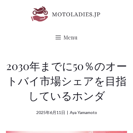
コ
ン
テ
ン
Menu
ツ
へ
ス
2030年までに50％のオー
キ
トバイ市場シェアを目指
ッ
プ
しているホンダ
2025年6月11日
|
Aya Yamamoto