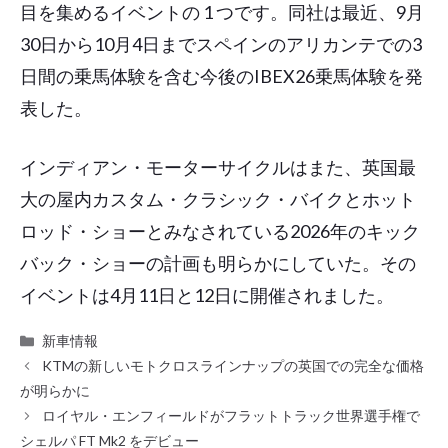
目を集めるイベントの 1 つです。同社は最近、9月
30日から10月4日までスペインのアリカンテでの3
日間の乗馬体験を含む今後のIBEX26乗馬体験を発
表した。
インディアン・モーターサイクルはまた、英国最
大の屋内カスタム・クラシック・バイクとホット
ロッド・ショーとみなされている2026年のキック
バック・ショーの計画も明らかにしていた。その
イベントは4月11日と12日に開催されました。
カ
新車情報
テ
KTMの新しいモトクロスラインナップの英国での完全な価格
ゴ
が明らかに
リ
ロイヤル・エンフィールドがフラットトラック世界選手権で
ー
シェルパ FT Mk2 をデビュー