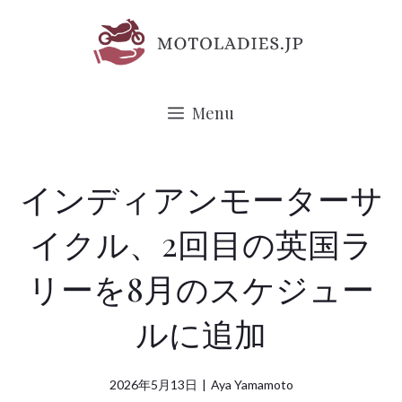
コ
ン
テ
ン
Menu
ツ
へ
ス
インディアンモーターサ
キ
イクル、2回目の英国ラ
ッ
プ
リーを8月のスケジュー
ルに追加
2026年5月13日
|
Aya Yamamoto