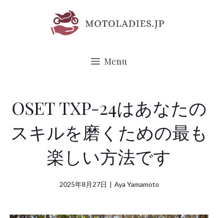
コ
ン
テ
ン
Menu
ツ
へ
ス
OSET TXP-24はあなたの
キ
スキルを磨くための最も
ッ
プ
楽しい方法です
2025年8月27日
|
Aya Yamamoto